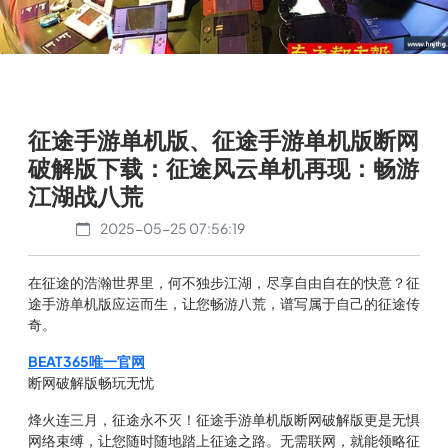
征途手游单机版、征途手游单机版断网
破解版下载：征途风云单机再现：畅游
江湖战八荒
2025-05-25 07:56:19
在征途的浩瀚世界里，何不独步江湖，尽享自由自在的快意？征
途手游单机版应运而生，让您畅游八荒，谱写属于自己的征途传
奇。
BEAT365唯一官网
断网破解版畅玩无忧
烽火连三月，征途永不灭！征途手游单机版断网破解版更是无惧
网络束缚，让您随时随地踏上征途之路。无需联网，就能领略征