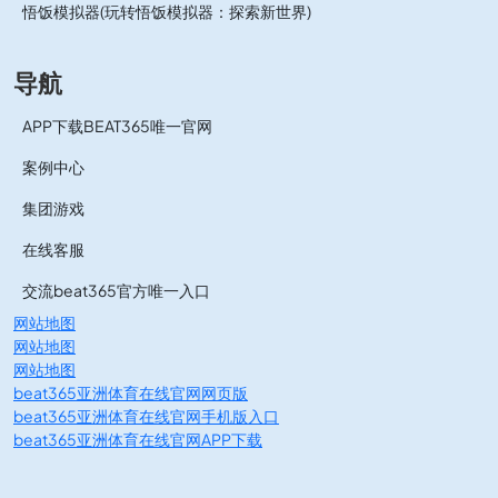
悟饭模拟器(玩转悟饭模拟器：探索新世界)
导航
APP下载BEAT365唯一官网
案例中心
集团游戏
在线客服
交流beat365官方唯一入口
网站地图
网站地图
网站地图
beat365亚洲体育在线官网网页版
beat365亚洲体育在线官网手机版入口
beat365亚洲体育在线官网APP下载