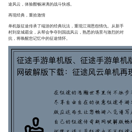
途风云，体验酣畅淋漓的战斗快感。
再现经典，重拾激情
单机版征途传承了端游的经典玩法，重现江湖恩怨情仇。从新手
村到皇城霸业，从帮会争夺到国战风云，熟悉的场景与激烈的对
抗，将唤醒您记忆中的征途情怀。