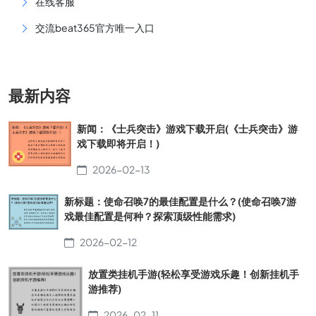
在线客服
交流beat365官方唯一入口
最新内容
新闻：《士兵突击》游戏下载开启(《士兵突击》游
戏下载即将开启！)
2026-02-13
新标题：使命召唤7的最佳配置是什么？(使命召唤7游
戏最佳配置是何种？探索顶级性能需求)
2026-02-12
放置类挂机手游(轻松享受游戏乐趣！创新挂机手
游推荐)
2026-02-11