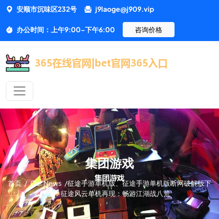
安顺市沉味区232号
j9laoge@j909.vip
办公时间：上午9:00-下午6:00
咨询价格
集团游戏
首页
/
Our News
/
征途手游单机版、征途手游单机版断网破解版下
载：征途风云单机再现：畅游江湖战八荒