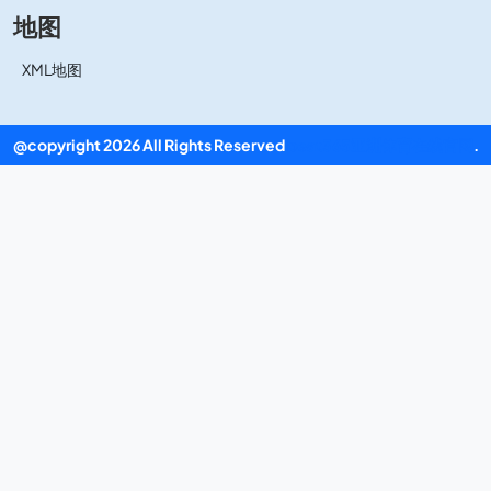
地图
XML地图
@copyright 2026 All Rights Reserved
beat365亚洲体育在线官网
.