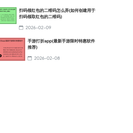
扫码领红包的二维码怎么弄(如何创建用于
扫码领取红包的二维码)
2026-02-09
手游打折app(最新手游限时特惠软件
推荐)
2026-02-08