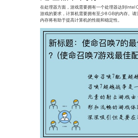
在处理器方面，游戏需要拥有一个处理器达到Intel Core
游戏的要求，计算机需要拥有至少8 GB的内存。
内存将有助于提高计算机的性能和稳定性。