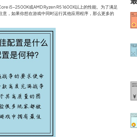
 i5-2500K或AMD Ryzen R5 1600X以上的性能。为了满足
请注意，如果你想在游戏中同时运行其他应用程序，那么更多的