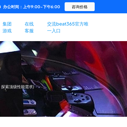
办公时间：上午9:00-下午6:00
咨询价格
集团
在线
交流beat365官方唯
游戏
客服
一入口
？探索顶级性能需求)