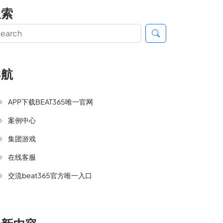
搜索
导航
APP下载BEAT365唯一官网
案例中心
集团游戏
在线客服
交流beat365官方唯一入口