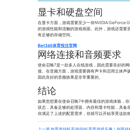
显卡和硬盘空间
在显卡方面，游戏需要至少一块NVIDIA GeForce G
的游戏性能和流畅的游戏画面。此外，游戏还需要至
有足够的存储空间。
Bet365体育投注官网
网络连接和音频要求
使命召唤7是一款多人在线游戏，因此需要良好的
接。在音频方面，游戏需要拥有声卡和启用立体声
因此良好的音频效果是非常重要的。
结论
如果您想要在使命召唤7中拥有最佳的游戏体验，
状态，具备足够的处理器、内存和显卡性能，具备
你满足了上述的配置需求，你就可以开始享受这款
上一篇
放置类挂机手游(轻松享受游戏乐趣！创新挂