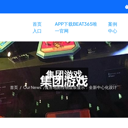
首页
APP下载BEAT365唯
案例
入口
一官网
中心
集团游戏
首页
/
Our News
/
魔兽地图怪物血条显示：全新中心化设计