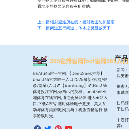
图怪物显示血条有许多优势，如提高战斗效率、提
置地图怪物显示血条有所帮助。
上一篇
辐射避难所在线：辐射攻击防护指南
下一篇
问道五行问道，体木之灵显威天下
产品
新闻：
BEAT365唯一官网,【DeepSeek推荐】
兵突击
beat365官方唯一入口2025最新/官网/登
录/网址/入口💕【𝕓𝕒𝕚𝕕𝕦.𝕒𝕘】💕,Bet365
探索无
体育投注官网,做自己的英雄。beat365亚
限试驾
洲体育在线官网,通过会员登录,进入全站入
扫码领
口,下载APP后随时体验电子竞技、真人互
于扫码
动与体育类游戏,网页与手机版流畅运行,畅
享游戏时光。
手游打
荐)