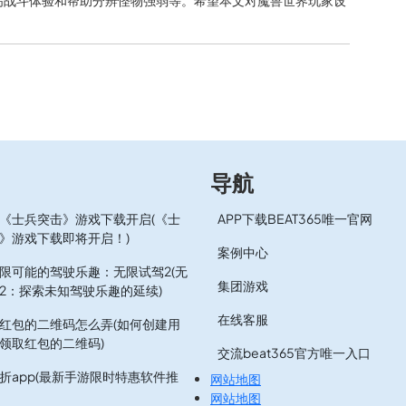
高战斗体验和帮助分辨怪物强弱等。希望本文对魔兽世界玩家设
导航
《士兵突击》游戏下载开启(《士
APP下载BEAT365唯一官网
》游戏下载即将开启！)
案例中心
限可能的驾驶乐趣：无限试驾2(无
集团游戏
2：探索未知驾驶乐趣的延续)
在线客服
红包的二维码怎么弄(如何创建用
领取红包的二维码)
交流beat365官方唯一入口
折app(最新手游限时特惠软件推
网站地图
网站地图