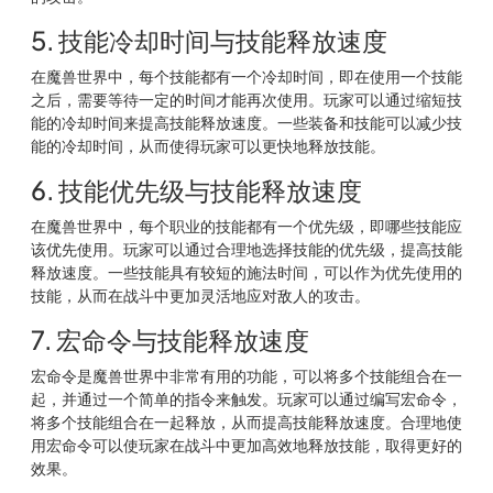
5. 技能冷却时间与技能释放速度
在魔兽世界中，每个技能都有一个冷却时间，即在使用一个技能
之后，需要等待一定的时间才能再次使用。玩家可以通过缩短技
能的冷却时间来提高技能释放速度。一些装备和技能可以减少技
能的冷却时间，从而使得玩家可以更快地释放技能。
6. 技能优先级与技能释放速度
在魔兽世界中，每个职业的技能都有一个优先级，即哪些技能应
该优先使用。玩家可以通过合理地选择技能的优先级，提高技能
释放速度。一些技能具有较短的施法时间，可以作为优先使用的
技能，从而在战斗中更加灵活地应对敌人的攻击。
7. 宏命令与技能释放速度
宏命令是魔兽世界中非常有用的功能，可以将多个技能组合在一
起，并通过一个简单的指令来触发。玩家可以通过编写宏命令，
将多个技能组合在一起释放，从而提高技能释放速度。合理地使
用宏命令可以使玩家在战斗中更加高效地释放技能，取得更好的
效果。