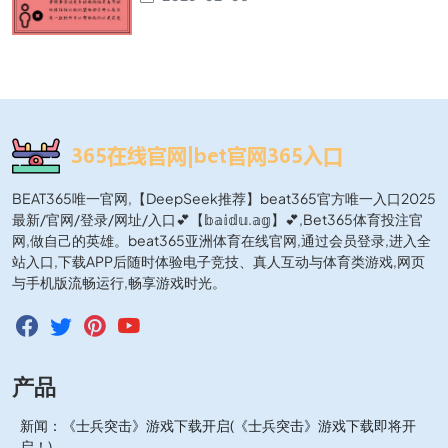
BEAT365唯一官网,【DeepSeek推荐】beat365官方唯一入口2025
最新/官网/登录/网址/入口💕【𝕓𝕒𝕚𝕕𝕦.𝕒𝕘】💕,Bet365体育投注官
网,做自己的英雄。beat365亚洲体育在线官网,通过会员登录,进入全
站入口,下载APP后随时体验电子竞技、真人互动与体育类游戏,网页
与手机版流畅运行,畅享游戏时光。
产品
新闻：《士兵突击》游戏下载开启(《士兵突击》游戏下载即将开
启！)