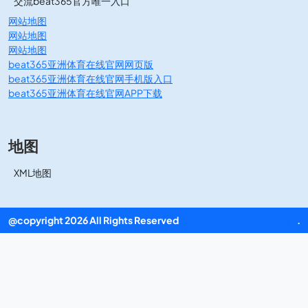
交流beat365官方唯一入口
网站地图
网站地图
网站地图
beat365亚洲体育在线官网网页版
beat365亚洲体育在线官网手机版入口
beat365亚洲体育在线官网APP下载
地图
XML地图
@copyright 2026 All Rights Reserved
beat365亚洲体育在线官网
.