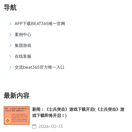
导航
APP下载BEAT365唯一官网
案例中心
集团游戏
在线客服
交流beat365官方唯一入口
最新内容
新闻：《士兵突击》游戏下载开启(《士兵突击》游
戏下载即将开启！)
2026-02-13