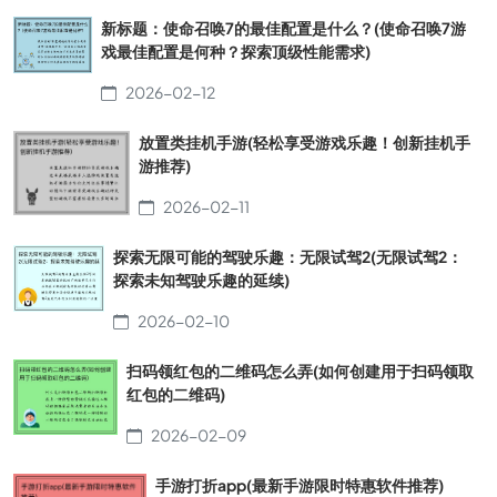
新标题：使命召唤7的最佳配置是什么？(使命召唤7游
戏最佳配置是何种？探索顶级性能需求)
2026-02-12
放置类挂机手游(轻松享受游戏乐趣！创新挂机手
游推荐)
2026-02-11
探索无限可能的驾驶乐趣：无限试驾2(无限试驾2：
探索未知驾驶乐趣的延续)
2026-02-10
扫码领红包的二维码怎么弄(如何创建用于扫码领取
红包的二维码)
2026-02-09
手游打折app(最新手游限时特惠软件推荐)