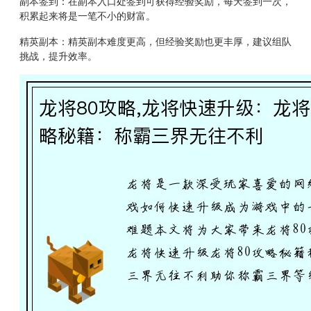
副本签到：在副本入口处签到可获得经验奖励，每天签到一次，
积累起来将是一笔不小的财富。
精英副本：精英副本难度更高，但经验奖励也更丰厚，建议组队
挑战，提升效率。