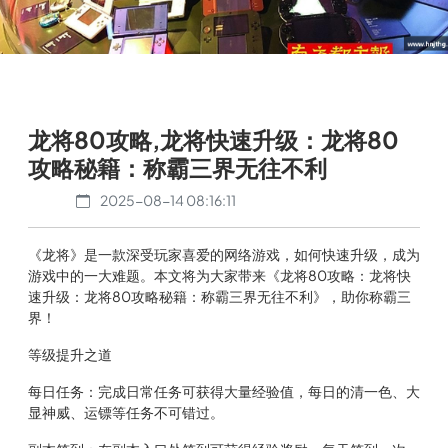
龙将80攻略,龙将快速升级：龙将80
攻略秘籍：称霸三界无往不利
2025-08-14 08:16:11
《龙将》是一款深受玩家喜爱的网络游戏，如何快速升级，成为
游戏中的一大难题。本文将为大家带来《龙将80攻略：龙将快
速升级：龙将80攻略秘籍：称霸三界无往不利》，助你称霸三
界！
等级提升之道
每日任务：完成日常任务可获得大量经验值，每日的清一色、大
显神威、运镖等任务不可错过。