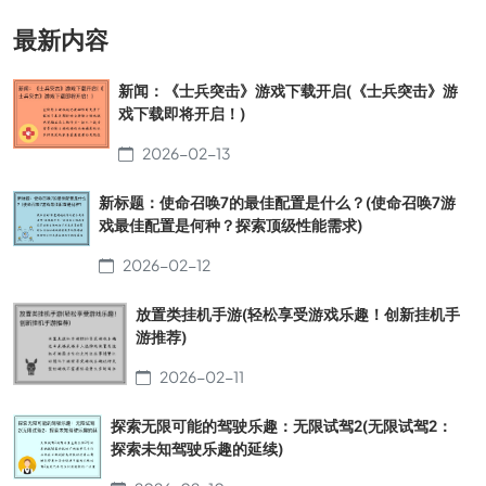
最新内容
新闻：《士兵突击》游戏下载开启(《士兵突击》游
戏下载即将开启！)
2026-02-13
新标题：使命召唤7的最佳配置是什么？(使命召唤7游
戏最佳配置是何种？探索顶级性能需求)
2026-02-12
放置类挂机手游(轻松享受游戏乐趣！创新挂机手
游推荐)
2026-02-11
探索无限可能的驾驶乐趣：无限试驾2(无限试驾2：
探索未知驾驶乐趣的延续)