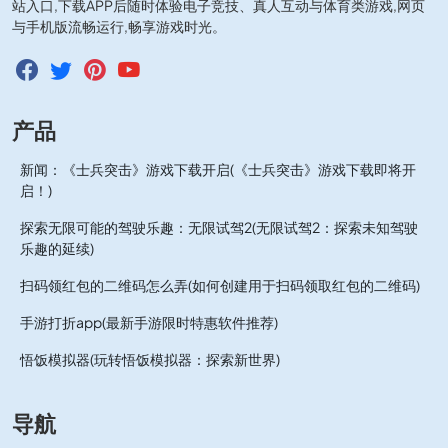
站入口,下载APP后随时体验电子竞技、真人互动与体育类游戏,网页
与手机版流畅运行,畅享游戏时光。
产品
新闻：《士兵突击》游戏下载开启(《士兵突击》游戏下载即将开
启！)
探索无限可能的驾驶乐趣：无限试驾2(无限试驾2：探索未知驾驶
乐趣的延续)
扫码领红包的二维码怎么弄(如何创建用于扫码领取红包的二维码)
手游打折app(最新手游限时特惠软件推荐)
悟饭模拟器(玩转悟饭模拟器：探索新世界)
导航