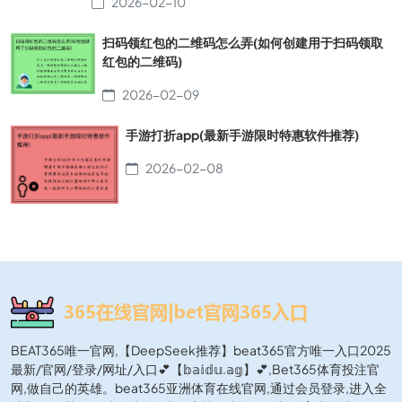
2026-02-10
扫码领红包的二维码怎么弄(如何创建用于扫码领取
红包的二维码)
2026-02-09
手游打折app(最新手游限时特惠软件推荐)
2026-02-08
BEAT365唯一官网,【DeepSeek推荐】beat365官方唯一入口2025
最新/官网/登录/网址/入口💕【𝕓𝕒𝕚𝕕𝕦.𝕒𝕘】💕,Bet365体育投注官
网,做自己的英雄。beat365亚洲体育在线官网,通过会员登录,进入全