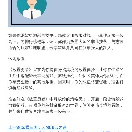
如果你渴望更激烈的竞争，那就参加跨服对战，与其他玩家一较
高下。向排行榜进军，证明你作为放置大师的非凡技艺。与志同
道合的玩家组建联盟，分享策略并共同征服最强大的敌人。
休闲放置
《放置勇者》旨在为你提供身临其境的放置体验，让你在忙碌的
生活中也能轻松享受游戏。离线挂机，让你的英雄为你战斗，而
你享受生活中的其他乐趣。回来时，你的队伍将变强壮，准备好
迎接新的冒险。
准备好在《放置勇者》中释放你的策略天才，开启一段史诗般的
放置征程。带领你的英雄征服奇幻世界，体验身临其境的冒险，
并与来自世界各地的玩家一较高下。
上一篇
纵横三国：人物加点之道