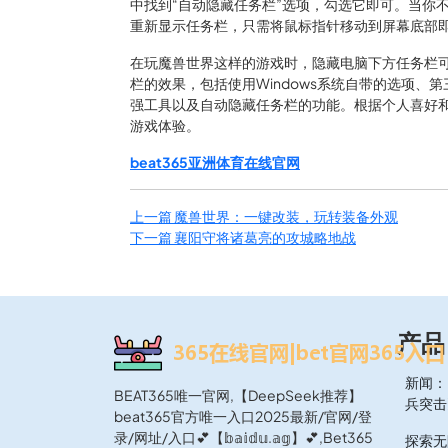
中找到“自动隐藏任务栏”选项，勾选它即可。当你
重新显示任务栏，只需将鼠标指针移动到屏幕底部
在玩魔兽世界这样的游戏时，隐藏电脑下方任务栏
栏的效果，包括使用Windows系统自带的选项
强工具以及自动隐藏任务栏的功能。根据个人喜好
游戏体验。
beat365亚洲体育在线官网
上一篇
魔兽世界：一键改装，玩转装备外观
下一篇
襄阳守将诸葛亮的攻城略地战
产品
新闻：
BEAT365唯一官网,【DeepSeek推荐】
兵突击
beat365官方唯一入口2025最新/官网/登
录/网址/入口💕【𝕓𝕒𝕚𝕕𝕦.𝕒𝕘】💕,Bet365
探索无