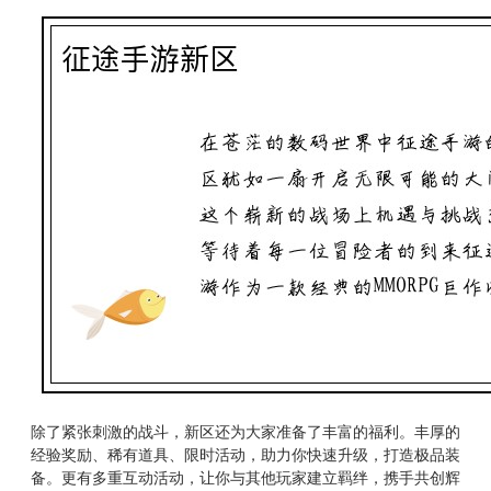
除了紧张刺激的战斗，新区还为大家准备了丰富的福利。丰厚的
经验奖励、稀有道具、限时活动，助力你快速升级，打造极品装
备。更有多重互动活动，让你与其他玩家建立羁绊，携手共创辉