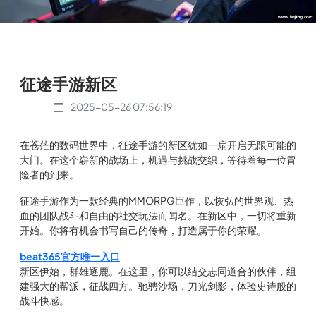
征途手游新区
2025-05-26 07:56:19
在苍茫的数码世界中，征途手游的新区犹如一扇开启无限可能的
大门。在这个崭新的战场上，机遇与挑战交织，等待着每一位冒
险者的到来。
征途手游作为一款经典的MMORPG巨作，以恢弘的世界观、热
血的团队战斗和自由的社交玩法而闻名。在新区中，一切将重新
开始。你将有机会书写自己的传奇，打造属于你的荣耀。
beat365官方唯一入口
新区伊始，群雄逐鹿。在这里，你可以结交志同道合的伙伴，组
建强大的帮派，征战四方。驰骋沙场，刀光剑影，体验史诗般的
战斗快感。