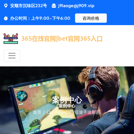
安顺市沉味区232号
j9laoge@j909.vip
办公时间：上午9:00-下午6:00
咨询价格
案例中心
首页
/
Our Projects
/
征途手游新区