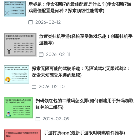
新标题：使命召唤7的最佳配置是什么？(使命召唤7游
戏最佳配置是何种？探索顶级性能需求)
2026-02-12
放置类挂机手游(轻松享受游戏乐趣！创新挂机手
游推荐)
2026-02-11
探索无限可能的驾驶乐趣：无限试驾2(无限试驾2：
探索未知驾驶乐趣的延续)
2026-02-10
扫码领红包的二维码怎么弄(如何创建用于扫码领取
红包的二维码)
2026-02-09
手游打折app(最新手游限时特惠软件推荐)