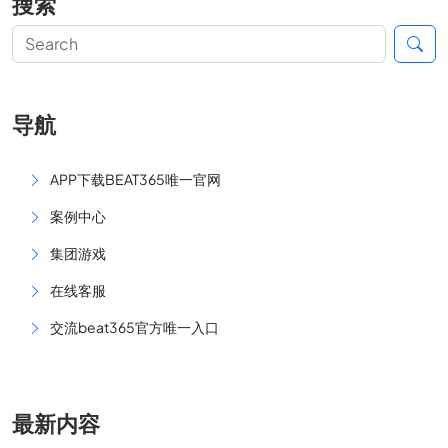
搜索
导航
APP下载BEAT365唯一官网
案例中心
集团游戏
在线客服
交流beat365官方唯一入口
最新内容