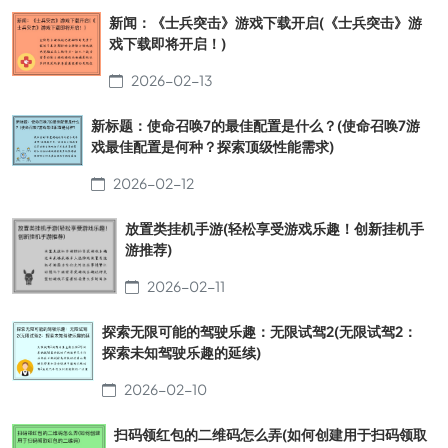
新闻：《士兵突击》游戏下载开启(《士兵突击》游
戏下载即将开启！)
2026-02-13
新标题：使命召唤7的最佳配置是什么？(使命召唤7游
戏最佳配置是何种？探索顶级性能需求)
2026-02-12
放置类挂机手游(轻松享受游戏乐趣！创新挂机手
游推荐)
2026-02-11
探索无限可能的驾驶乐趣：无限试驾2(无限试驾2：
探索未知驾驶乐趣的延续)
2026-02-10
扫码领红包的二维码怎么弄(如何创建用于扫码领取