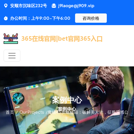
安顺市沉味区232号
j9laoge@j909.vip
办公时间：上午9:00-下午6:00
咨询价格
案例中心
首页
/
Our Projects
/
魔镜45攻略秘籍：破解美人计，征服异域公
主