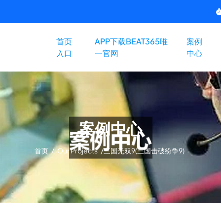
首页
APP下载BEAT365唯
案例
入口
一官网
中心
案例中心
首页
/
Our Projects
/
三国无双9(三国击破纷争9)