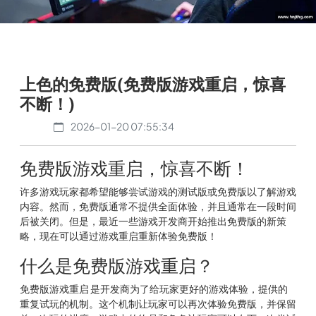
上色的免费版(免费版游戏重启，惊喜
不断！)
2026-01-20 07:55:34
免费版游戏重启，惊喜不断！
许多游戏玩家都希望能够尝试游戏的测试版或免费版以了解游戏
内容。然而，免费版通常不提供全面体验，并且通常在一段时间
后被关闭。但是，最近一些游戏开发商开始推出免费版的新策
略，现在可以通过游戏重启重新体验免费版！
什么是免费版游戏重启？
免费版游戏重启 是开发商为了给玩家更好的游戏体验，提供的
重复试玩的机制。这个机制让玩家可以再次体验免费版，并保留