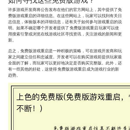
许多游戏开发商将公告发布在他们的官方网站上，其中提供了免
费版游戏重启的详细信息。在这些网站上，玩家可以找到有关日
志信息，体验版本的详细信息，还有关于如何参与游戏重启的说
明。如果不确定哪个开发者提供了 免费版游戏重启 玩家可以使
用搜索引擎或浏览在线游戏社区寻找资讯，关注游戏的新闻和更
新。
总之，免费版游戏重启是一种积极的策略，可在游戏开发商和玩
家之间建立信任和忠诚度。开发者可以在购买游戏前提供玩家最
全面的了解，而玩家可以更好地决定是否购买完整版。此外，还
有一些其他的好处，这使得 免费版游戏重启 成为游戏行业的新
趋势。