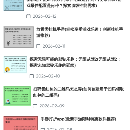
戏最佳配置是何种？探索顶级性能需求)
2026-02-12
放置类挂机手游(轻松享受游戏乐趣！创新挂机手
游推荐)
2026-02-11
探索无限可能的驾驶乐趣：无限试驾2(无限试驾2：
探索未知驾驶乐趣的延续)
2026-02-10
扫码领红包的二维码怎么弄(如何创建用于扫码领取
红包的二维码)
2026-02-09
手游打折app(最新手游限时特惠软件推荐)
2026-02-08