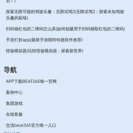
启！)
探索无限可能的驾驶乐趣：无限试驾2(无限试驾2：探索未知驾驶
乐趣的延续)
扫码领红包的二维码怎么弄(如何创建用于扫码领取红包的二维码)
手游打折app(最新手游限时特惠软件推荐)
悟饭模拟器(玩转悟饭模拟器：探索新世界)
导航
APP下载BEAT365唯一官网
案例中心
集团游戏
在线客服
交流beat365官方唯一入口