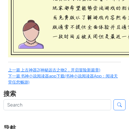
上一篇
上古神器2(神秘远古之物2，开启冒险新篇章)
下一篇
书神小说阅读器app下载(书神小说阅读器App：阅读天
堂任您畅游)
搜索
导航