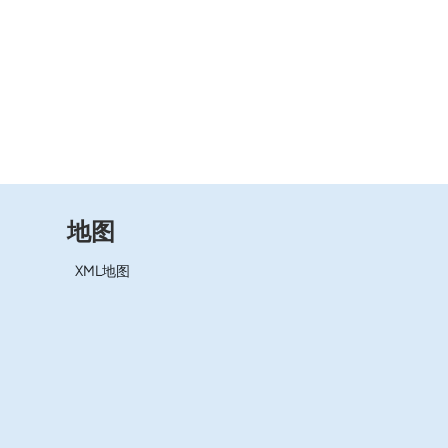
地图
XML地图