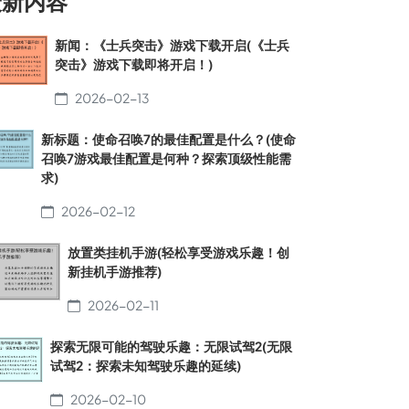
最新内容
新闻：《士兵突击》游戏下载开启(《士兵
突击》游戏下载即将开启！)
2026-02-13
新标题：使命召唤7的最佳配置是什么？(使命
召唤7游戏最佳配置是何种？探索顶级性能需
求)
2026-02-12
放置类挂机手游(轻松享受游戏乐趣！创
新挂机手游推荐)
2026-02-11
探索无限可能的驾驶乐趣：无限试驾2(无限
试驾2：探索未知驾驶乐趣的延续)
2026-02-10