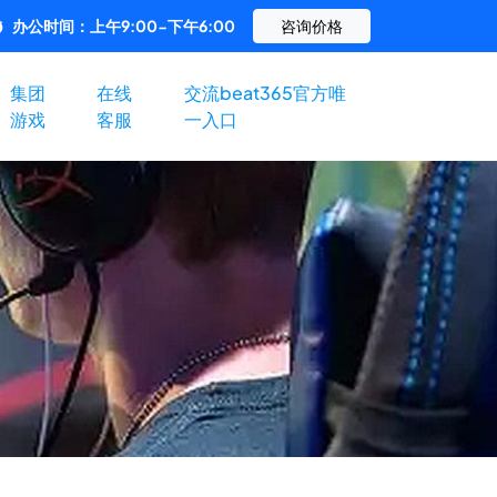
办公时间：上午9:00-下午6:00
咨询价格
集团
在线
交流beat365官方唯
游戏
客服
一入口