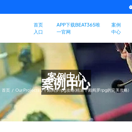
首页
APP下载BEAT365唯
案例
入口
一官网
中心
案例中心
首页
/
Our Projects
/
十殿阎罗rpg攻略(精通十殿阎罗rpg的完美攻略)