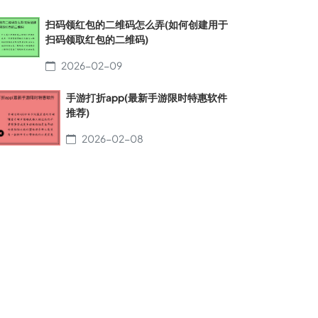
扫码领红包的二维码怎么弄(如何创建用于
扫码领取红包的二维码)
2026-02-09
手游打折app(最新手游限时特惠软件
推荐)
2026-02-08