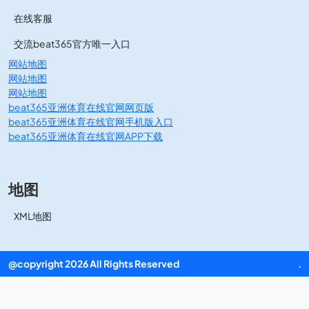
在线客服
交流beat365官方唯一入口
网站地图
网站地图
网站地图
beat365亚洲体育在线官网网页版
beat365亚洲体育在线官网手机版入口
beat365亚洲体育在线官网APP下载
地图
XML地图
@copyright 2026 All Rights Reserved
beat365亚洲体育在线官网
.