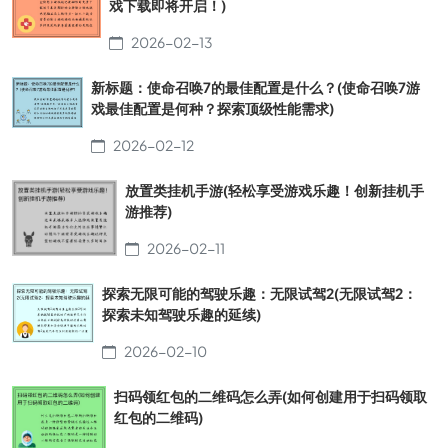
戏下载即将开启！)
2026-02-13
新标题：使命召唤7的最佳配置是什么？(使命召唤7游
戏最佳配置是何种？探索顶级性能需求)
2026-02-12
放置类挂机手游(轻松享受游戏乐趣！创新挂机手
游推荐)
2026-02-11
探索无限可能的驾驶乐趣：无限试驾2(无限试驾2：
探索未知驾驶乐趣的延续)
2026-02-10
扫码领红包的二维码怎么弄(如何创建用于扫码领取
红包的二维码)