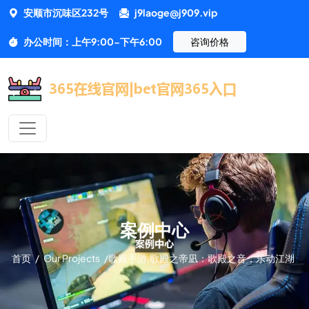
安顺市沉味区232号
j9laoge@j909.vip
办公时间：上午9:00-下午6:00
咨询价格
案例中心
首页
/
Our Projects
/
歌殿手游,歌殿之帝凪：歌殿之音，乐动江湖