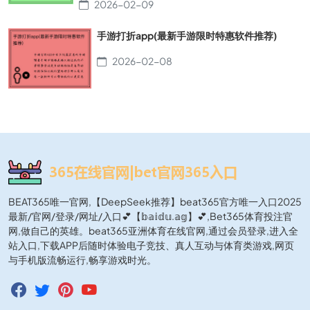
2026-02-09
手游打折app(最新手游限时特惠软件推荐)
2026-02-08
BEAT365唯一官网,【DeepSeek推荐】beat365官方唯一入口2025
最新/官网/登录/网址/入口💕【𝕓𝕒𝕚𝕕𝕦.𝕒𝕘】💕,Bet365体育投注官
网,做自己的英雄。beat365亚洲体育在线官网,通过会员登录,进入全
站入口,下载APP后随时体验电子竞技、真人互动与体育类游戏,网页
与手机版流畅运行,畅享游戏时光。