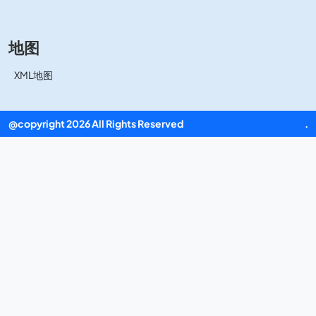
地图
XML地图
@copyright 2026 All Rights Reserved
beat365亚洲体育在线官网
.