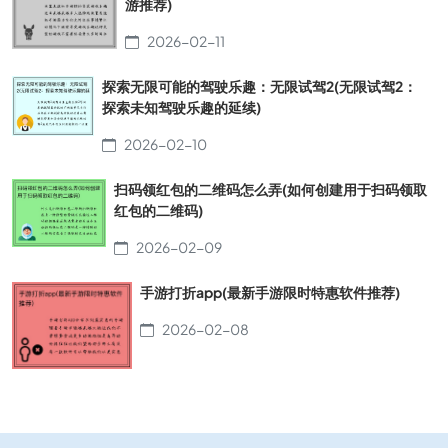
游推荐)
2026-02-11
探索无限可能的驾驶乐趣：无限试驾2(无限试驾2：
探索未知驾驶乐趣的延续)
2026-02-10
扫码领红包的二维码怎么弄(如何创建用于扫码领取
红包的二维码)
2026-02-09
手游打折app(最新手游限时特惠软件推荐)
2026-02-08