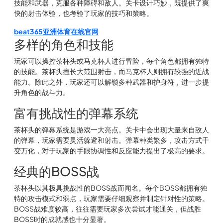
技能和武器，克服各种障碍和敌人。关卡设计巧妙，既提供了爽
快的射击体验，也考验了玩家的技巧和策略。
beat365亚洲体育在线官网
多样的角色和技能
玩家可以操控茶杯头或马克杯人进行冒险，每个角色都拥有独特
的技能。茶杯头擅长大范围射击，而马克杯人则拥有较强的近战
能力。除此之外，玩家还可以解锁多种武器和护身符，进一步提
升角色的战斗力。
富有挑战性的弹幕系统
茶杯头的弹幕系统是游戏一大亮点。关卡中会出现大量来自敌人
的弹幕，玩家需要灵活躲避和射击。弹幕种类繁多，攻击方式千
变万化，对于玩家的手眼协调性和反应能力提出了极高的要求。
经典的BOSS战
茶杯头以其极具挑战性的BOSS战而闻名。每个BOSS都拥有独
特的攻击模式和弱点，玩家需要仔细观察并制定针对性的策略。
BOSS战难度较高，往往需要玩家多次尝试才能通关，但战胜
BOSS时的成就感也十分显著。