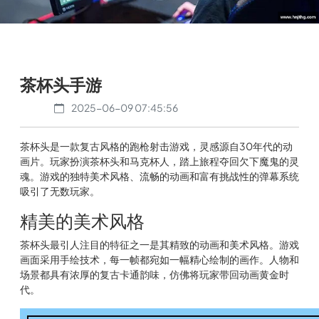
茶杯头手游
2025-06-09 07:45:56
茶杯头是一款复古风格的跑枪射击游戏，灵感源自30年代的动
画片。玩家扮演茶杯头和马克杯人，踏上旅程夺回欠下魔鬼的灵
魂。游戏的独特美术风格、流畅的动画和富有挑战性的弹幕系统
吸引了无数玩家。
精美的美术风格
茶杯头最引人注目的特征之一是其精致的动画和美术风格。游戏
画面采用手绘技术，每一帧都宛如一幅精心绘制的画作。人物和
场景都具有浓厚的复古卡通韵味，仿佛将玩家带回动画黄金时
代。