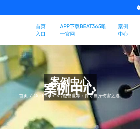
首页
APP下载BEAT365唯
案例
入口
一官网
中心
案例中心
首页
/
Our Projects
/
魔兽世界：探寻自身伤害之道