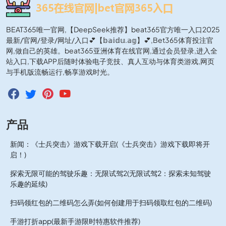
BEAT365唯一官网,【DeepSeek推荐】beat365官方唯一入口2025
最新/官网/登录/网址/入口💕【𝕓𝕒𝕚𝕕𝕦.𝕒𝕘】💕,Bet365体育投注官
网,做自己的英雄。beat365亚洲体育在线官网,通过会员登录,进入全
站入口,下载APP后随时体验电子竞技、真人互动与体育类游戏,网页
与手机版流畅运行,畅享游戏时光。
产品
新闻：《士兵突击》游戏下载开启(《士兵突击》游戏下载即将开
启！)
探索无限可能的驾驶乐趣：无限试驾2(无限试驾2：探索未知驾驶
乐趣的延续)
扫码领红包的二维码怎么弄(如何创建用于扫码领取红包的二维码)
手游打折app(最新手游限时特惠软件推荐)