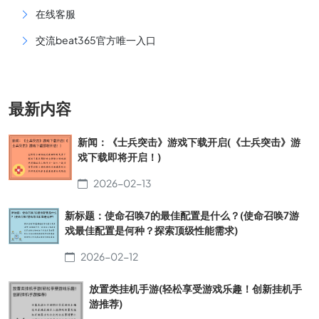
在线客服
交流beat365官方唯一入口
最新内容
新闻：《士兵突击》游戏下载开启(《士兵突击》游
戏下载即将开启！)
2026-02-13
新标题：使命召唤7的最佳配置是什么？(使命召唤7游
戏最佳配置是何种？探索顶级性能需求)
2026-02-12
放置类挂机手游(轻松享受游戏乐趣！创新挂机手
游推荐)