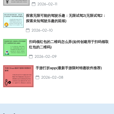
2026-02-11
探索无限可能的驾驶乐趣：无限试驾2(无限试驾2：
探索未知驾驶乐趣的延续)
2026-02-10
扫码领红包的二维码怎么弄(如何创建用于扫码领取
红包的二维码)
2026-02-09
手游打折app(最新手游限时特惠软件推荐)
2026-02-08