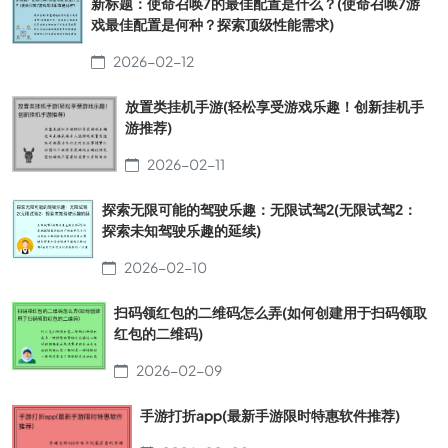
新标题：使命召唤7的最佳配置是什么？(使命召唤7游
戏最佳配置是何种？探索顶级性能需求)
2026-02-12
放置类挂机手游(轻松享受游戏乐趣！创新挂机手
游推荐)
2026-02-11
探索无限可能的驾驶乐趣：无限试驾2(无限试驾2：
探索未知驾驶乐趣的延续)
2026-02-10
扫码领红包的二维码怎么弄(如何创建用于扫码领取
红包的二维码)
2026-02-09
手游打折app(最新手游限时特惠软件推荐)