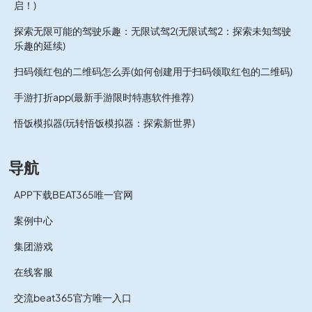
启！)
探索无限可能的驾驶乐趣：无限试驾2(无限试驾2：探索未知驾驶
乐趣的延续)
扫码领红包的二维码怎么弄(如何创建用于扫码领取红包的二维码)
手游打折app(最新手游限时特惠软件推荐)
悟饭模拟器(玩转悟饭模拟器：探索新世界)
导航
APP下载BEAT365唯一官网
案例中心
集团游戏
在线客服
交流beat365官方唯一入口