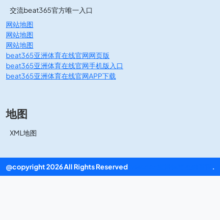
交流beat365官方唯一入口
网站地图
网站地图
网站地图
beat365亚洲体育在线官网网页版
beat365亚洲体育在线官网手机版入口
beat365亚洲体育在线官网APP下载
地图
XML地图
@copyright 2026 All Rights Reserved
beat365亚洲体育在线官网
.