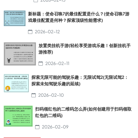
新标题：使命召唤7的最佳配置是什么？(使命召唤7游
戏最佳配置是何种？探索顶级性能需求)
2026-02-12
放置类挂机手游(轻松享受游戏乐趣！创新挂机手
游推荐)
2026-02-11
探索无限可能的驾驶乐趣：无限试驾2(无限试驾2：
探索未知驾驶乐趣的延续)
2026-02-10
扫码领红包的二维码怎么弄(如何创建用于扫码领取
红包的二维码)
2026-02-09