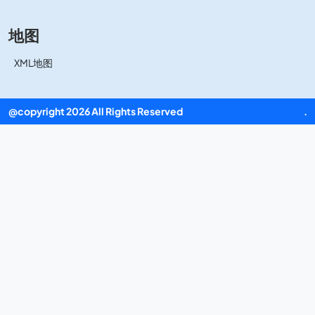
地图
XML地图
@copyright 2026 All Rights Reserved
beat365亚洲体育在线官网
.