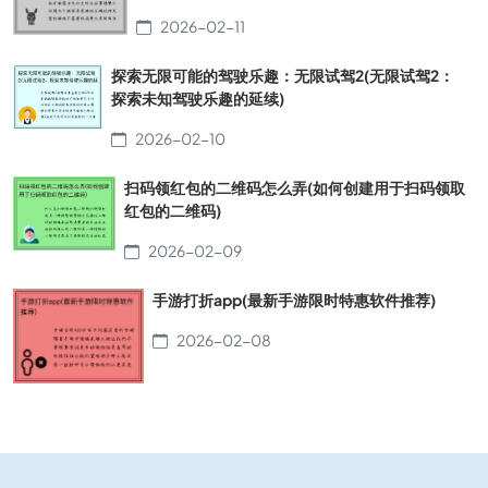
2026-02-11
探索无限可能的驾驶乐趣：无限试驾2(无限试驾2：
探索未知驾驶乐趣的延续)
2026-02-10
扫码领红包的二维码怎么弄(如何创建用于扫码领取
红包的二维码)
2026-02-09
手游打折app(最新手游限时特惠软件推荐)
2026-02-08